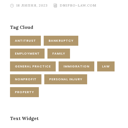
18 ЛИПНЯ, 2023
DNIPRO-LAW.COM
Tag Cloud
ANTITRUST
BANKRUPTCY
EMPLOYMENT
FAMILY
GENERAL PRACTICE
IMMIGRATION
LAW
NONPROFIT
PERSONAL INJURY
PROPERTY
Text Widget